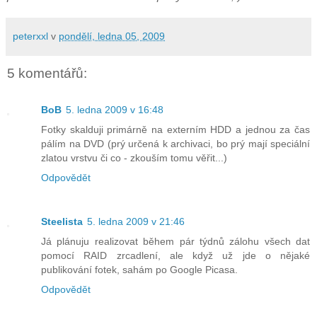
peterxxl
v
pondělí, ledna 05, 2009
5 komentářů:
BoB
5. ledna 2009 v 16:48
Fotky skalduji primárně na externím HDD a jednou za čas
pálím na DVD (prý určená k archivaci, bo prý mají speciální
zlatou vrstvu či co - zkouším tomu věřit...)
Odpovědět
Steelista
5. ledna 2009 v 21:46
Já plánuju realizovat během pár týdnů zálohu všech dat
pomocí RAID zrcadlení, ale když už jde o nějaké
publikování fotek, sahám po Google Picasa.
Odpovědět