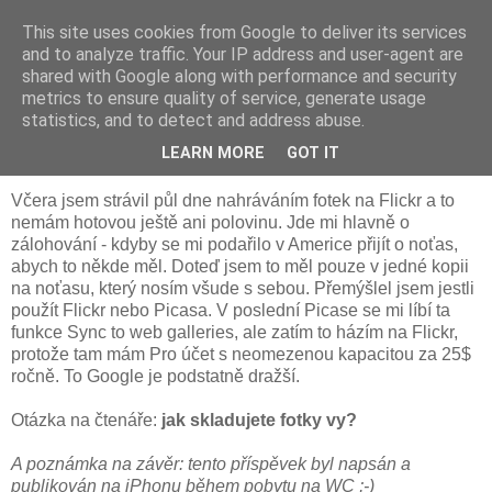
This site uses cookies from Google to deliver its services
Peter's blog
and to analyze traffic. Your IP address and user-agent are
shared with Google along with performance and security
metrics to ensure quality of service, generate usage
statistics, and to detect and address abuse.
5. 1. 2009
Google Picasa vs. Yahoo Flickr
LEARN MORE
GOT IT
Včera jsem strávil půl dne nahráváním fotek na Flickr a to
nemám hotovou ještě ani polovinu. Jde mi hlavně o
zálohování - kdyby se mi podařilo v Americe přijít o noťas,
abych to někde měl. Doteď jsem to měl pouze v jedné kopii
na noťasu, který nosím všude s sebou. Přemýšlel jsem jestli
použít Flickr nebo Picasa. V poslední Picase se mi líbí ta
funkce Sync to web galleries, ale zatím to házím na Flickr,
protože tam mám Pro účet s neomezenou kapacitou za 25$
ročně. To Google je podstatně dražší.
Otázka na čtenáře:
jak skladujete fotky vy?
A poznámka na závěr: tento příspěvek byl napsán a
publikován na iPhonu během pobytu na WC ;-)