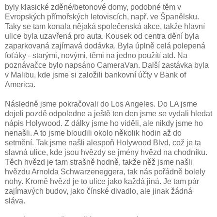
byly klasické zděné/betonové domy, podobné těm v
Evropských přímořských letoviscích, např. ve Španělsku.
Taky se tam konala nějaká společenská akce, takže hlavní
ulice byla uzavřená pro auta. Kousek od centra dění byla
zaparkovaná zajímavá dodávka. Byla úplně celá polepená
foťáky - starými, novými, těmi na jedno použítí atd. Na
poznávačce bylo napsáno CameraVan. Další zastávka byla
v Malibu, kde jsme si založili bankovní účty v Bank of
America.
Následně jsme pokračovali do Los Angeles. Do LA jsme
dojeli pozdě odpoledne a ještě ten den jsme se vydali hledat
nápis Holywood. Z dálky jsme ho viděli, ale nikdy jsme ho
nenašli. A to jsme bloudili okolo několik hodin až do
setmění. Tak jsme našli alespoň Holywood Blvd, což je ta
slavná ulice, kde jsou hvězdy se jmény hvězd na chodníku.
Těch hvězd je tam strašně hodně, takže něž jsme našli
hvězdu Arnolda Schwarzeneggera, tak nás pořádně bolely
nohy. Kromě hvězd je to ulice jako každá jiná. Je tam pár
zajímavých budov, jako čínské divadlo, ale jinak žádná
sláva.