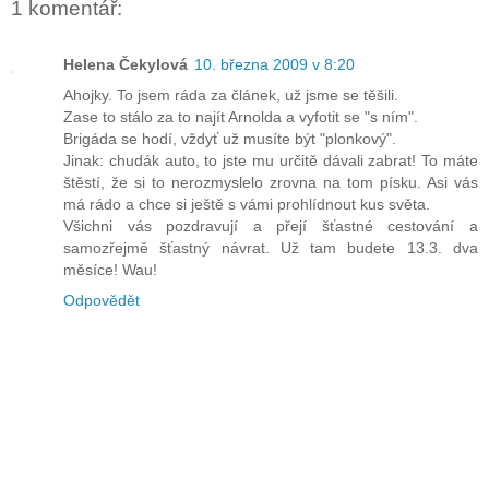
1 komentář:
Helena Čekylová
10. března 2009 v 8:20
Ahojky. To jsem ráda za článek, už jsme se těšili.
Zase to stálo za to najít Arnolda a vyfotit se "s ním".
Brigáda se hodí, vždyť už musíte být "plonkový".
Jinak: chudák auto, to jste mu určitě dávali zabrat! To máte
štěstí, že si to nerozmyslelo zrovna na tom písku. Asi vás
má rádo a chce si ještě s vámi prohlídnout kus světa.
Všichni vás pozdravují a přejí šťastné cestování a
samozřejmě šťastný návrat. Už tam budete 13.3. dva
měsíce! Wau!
Odpovědět