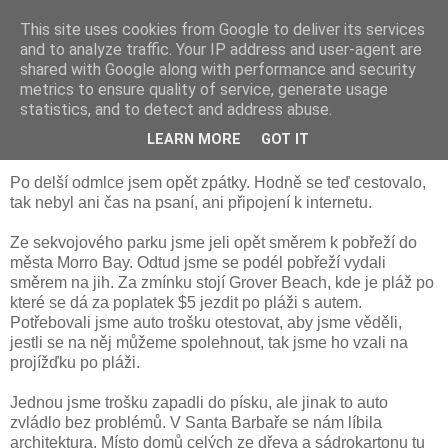
This site uses cookies from Google to deliver its services
Peter's blog
and to analyze traffic. Your IP address and user-agent are
shared with Google along with performance and security
metrics to ensure quality of service, generate usage
statistics, and to detect and address abuse.
9. 3. 2009
Cesta pokračuje do Los Angeles
LEARN MORE
GOT IT
Po delší odmlce jsem opět zpátky. Hodně se teď cestovalo,
tak nebyl ani čas na psaní, ani připojení k internetu.
Ze sekvojového parku jsme jeli opět směrem k pobřeží do
města Morro Bay. Odtud jsme se podél pobřeží vydali
směrem na jih. Za zmínku stojí Grover Beach, kde je pláž po
které se dá za poplatek $5 jezdit po pláži s autem.
Potřebovali jsme auto trošku otestovat, aby jsme věděli,
jestli se na něj můžeme spolehnout, tak jsme ho vzali na
projížďku po pláži.
Jednou jsme trošku zapadli do písku, ale jinak to auto
zvládlo bez problémů. V Santa Barbaře se nám líbila
architektura. Místo domů celých ze dřeva a sádrokartonu tu