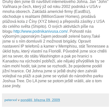
Druhý den jsme šli navštívit internetového Johna. Jan "John"
Vaňhara je čech, který již od roku 2002 podniká v USA v
mnoha oborech. Zakládá americké firmy (EastBiz),
obchoduje s realitami (MillionSaver Homes), prodává
plážová kola z Číny (XYZ bikes) a přeposílá zásilky z USA
do celého světa (Shipito). O svých aktivitách píše na
blogu
http://www.podnikanivusa.com/
. Pohostil nás
výborným japonským čajem jedovatě zelené barvy.Také
jsme si s ním domluvili 2 možnosti brigády. Opravit
nastavení IP telefonů a kamer v Memphisu, stát Tennessee a
úklid bytu, který vlastní na Floridě. Původně jsme sice chtěli
jet na sever, do státu Washington a pak po hranici s
Kanadou na východní pobřeží, ale nějaký přivýdělek by se
nám mohl hodit, tak jsme se rozhodli, že pojedeme podél
jižní hranice. Od Johna jsme si ještě druhý den zahráli
volejbal na pláži a pak jsme se vydali do národního parku
Joshua Tree. Do LA jsme se potom ještě vrátili, ale o tom
zase jindy.
peterxxl
v
pondělí, března 09, 2009